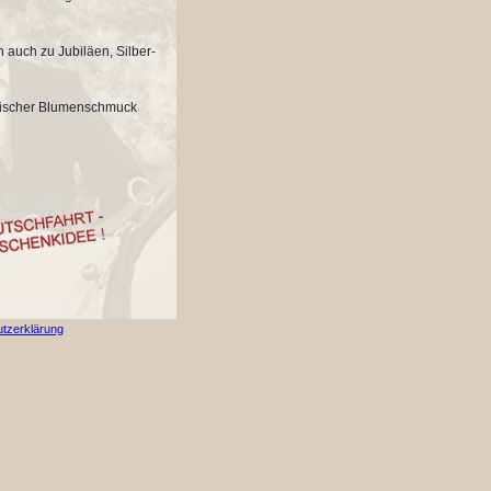
 auch zu Jubiläen, Silber-
 frischer Blumenschmuck
tzerklärung