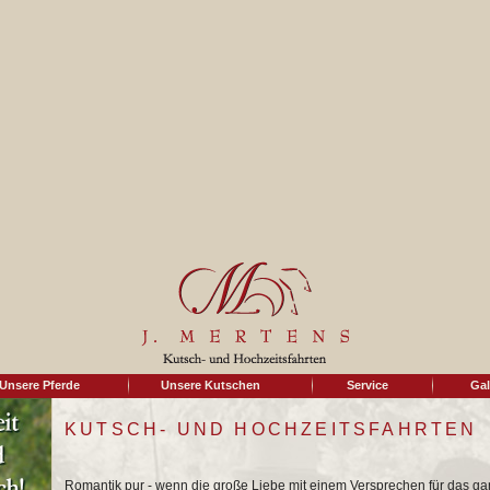
Unsere Pferde
Unsere Kutschen
Service
Gal
KUTSCH- UND HOCHZEITSFAHRTEN
Romantik pur - wenn die große Liebe mit einem Versprechen für das ga